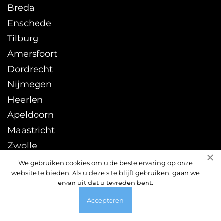
Breda
Enschede
Tilburg
Amersfoort
Dordrecht
Nijmegen
Heerlen
Apeldoorn
Maastricht
Zwolle
Leeuwarden
We gebruiken cookies om u de beste ervaring op onze
website te bieden. Als u deze site blijft gebruiken, gaan we
Sittard
ervan uit dat u tevreden bent.
Accepteren
© 2026 ontstoppingsdienst24uur.nl