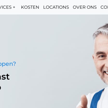
ICES +
KOSTEN
LOCATIONS
OVER ONS
CO
oppen?
st
p