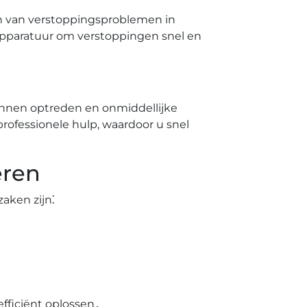
sen van verstoppingsproblemen in
 apparatuur om verstoppingen snel en
nnen optreden en onmiddellijke
ofessionele hulp, waardoor u snel
eren
aken zijn⁚
fficiënt oplossen․