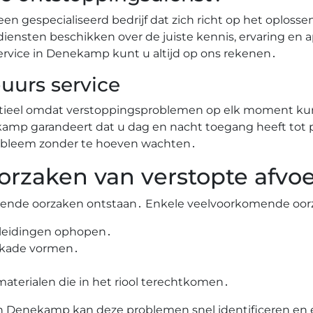
een gespecialiseerd bedrijf dat zich richt op het oplos
 diensten beschikken over de juiste kennis, ervaring en
 service in Denekamp kunt u altijd op ons rekenen․
uurs service
entieel omdat verstoppingsproblemen op elk moment ku
amp garandeert dat u dag en nacht toegang heeft tot pr
probleem zonder te hoeven wachten․
rzaken van verstopte afvo
llende oorzaken ontstaan․ Enkele veelvoorkomende oorz
e leidingen ophopen․
kkade vormen․
aterialen die in het riool terechtkomen․
n Denekamp kan deze problemen snel identificeren en e