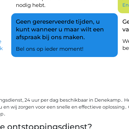
nodig hebt.
En
Geen gereserveerde tijden, u
Ge
kunt wanneer u maar wilt een
v
afspraak bij ons maken.
We
e
be
k
Bel ons op ieder moment!
ingsdienst, 24 uur per dag beschikbaar in Denekamp․ 
 nu en wij zorgen voor een snelle en effectieve oplossing
ip․
le ontstoppingsdienst?