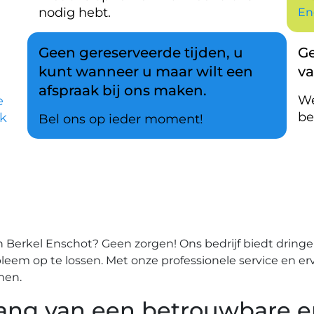
nodig hebt.
En
Geen gereserveerde tijden, u
Ge
kunt wanneer u maar wilt een
v
afspraak bij ons maken.
We
e
be
k
Bel ons op ieder moment!
 Berkel Enschot?​ Geen zorgen!​ Ons bedrijf biedt dring
obleem op te lossen.​ Met onze professionele service en 
en.​
elang van een betrouwbare 