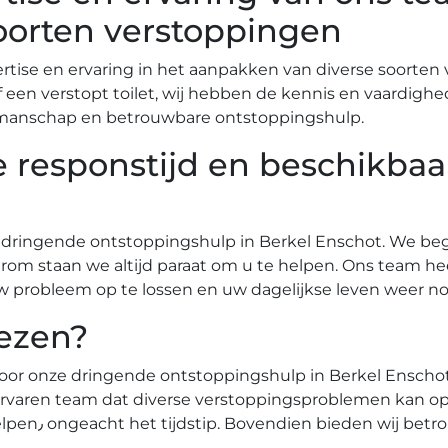
oorten verstoppingen
tise en ervaring in het aanpakken van diverse soorten 
of een verstopt toilet, wij hebben de kennis en vaardi
kmanschap en betrouwbare ontstoppingshulp.
e responstijd en beschikba
r dringende ontstoppingshulp in Berkel Enschot.​ We be
 staan we altijd paraat om u te helpen.​ Ons team heef
w probleem op te lossen en uw dagelijkse leven weer nor
ezen?​
voor onze dringende ontstoppingshulp in Berkel Enschot
 ervaren team dat diverse verstoppingsproblemen kan opl
e diensten die