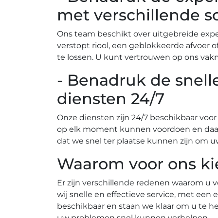
met verschillende s
Ons team beschikt over uitgebreide exper
verstopt riool, een geblokkeerde afvoer 
te lossen. U kunt vertrouwen op ons va
- Benadruk de snell
diensten 24/7
Onze diensten zijn 24/7 beschikbaar voo
op elk moment kunnen voordoen en daarom
dat we snel ter plaatse kunnen zijn om u
Waarom voor ons ki
Er zijn verschillende redenen waarom u 
wij snelle en effectieve service, met een
beschikbaar en staan we klaar om u te helpen٫ ongeacht het tijdstip.​ Bovendien bieden wij betrouwbare en hoogwaardig
uw problemen snel kunnen verhelpen.​