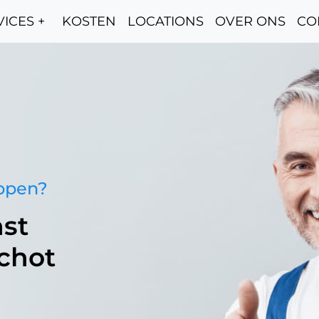
ICES +
KOSTEN
LOCATIONS
OVER ONS
CO
oppen?
st
schot