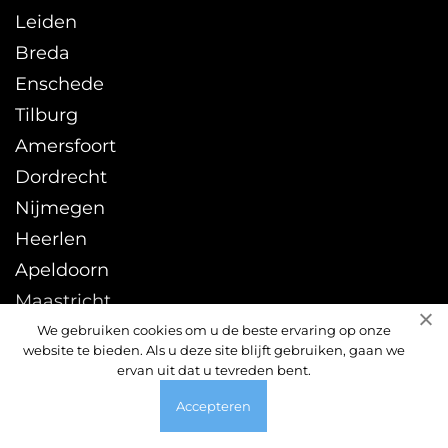
Leiden
Breda
Enschede
Tilburg
Amersfoort
Dordrecht
Nijmegen
Heerlen
Apeldoorn
Maastricht
Zwolle
We gebruiken cookies om u de beste ervaring op onze
website te bieden. Als u deze site blijft gebruiken, gaan we
Leeuwarden
ervan uit dat u tevreden bent.
Sittard
Accepteren