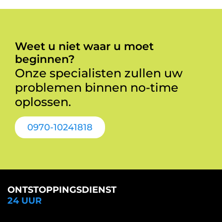
Weet u niet waar u moet
beginnen?
Onze specialisten zullen uw
problemen binnen no-time
oplossen.
0970-10241818
ONTSTOPPINGSDIENST
24 UUR